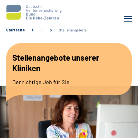
Startseite
…
Stellenangebote
Aktuelles
Stellenangebote unserer
Unsere Kliniken
Kliniken
Reha von A bis Z
Der richtige Job für Sie
Karriere
Sozialdienste & Zuweisende
Erweiterte Suche