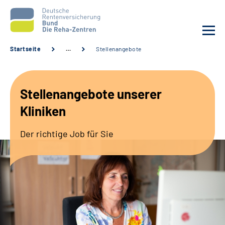
Startseite
…
Stellenangebote
Aktuelles
Stellenangebote unserer
Unsere Kliniken
Kliniken
Reha von A bis Z
Der richtige Job für Sie
Karriere
Sozialdienste & Zuweisende
Erweiterte Suche