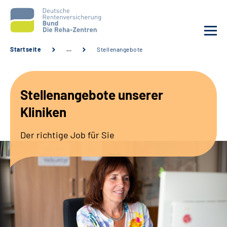
Startseite
…
Stellenangebote
Aktuelles
Stellenangebote unserer
Unsere Kliniken
Kliniken
Reha von A bis Z
Der richtige Job für Sie
Karriere
Sozialdienste & Zuweisende
Erweiterte Suche