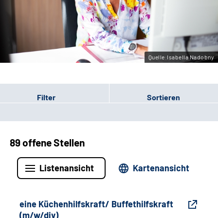
Gebärdensprache
Leichte Sprache
Quelle:Isabella Nadobny
Filter
Sortieren
89 offene Stellen
Listenansicht
Kartenansicht
eine Küchenhilfskraft/ Buffethilfskraft
(m/w/div)