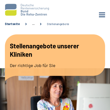
Startseite
…
Stellenangebote
Aktuelles
Stellenangebote unserer
Unsere Kliniken
Kliniken
Reha von A bis Z
Der richtige Job für Sie
Karriere
Sozialdienste & Zuweisende
Erweiterte Suche