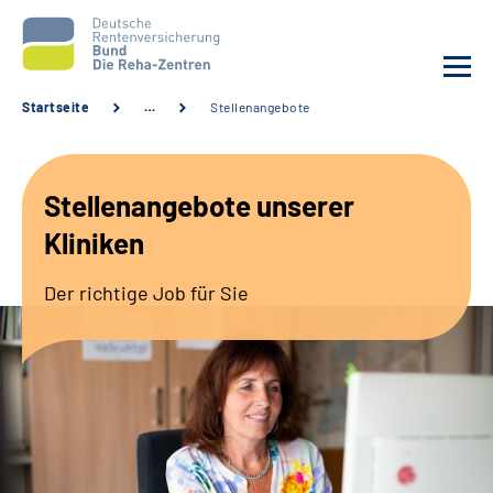
Startseite
…
Stellenangebote
Aktuelles
Stellenangebote unserer
Unsere Kliniken
Kliniken
Reha von A bis Z
Der richtige Job für Sie
Karriere
Sozialdienste & Zuweisende
Erweiterte Suche