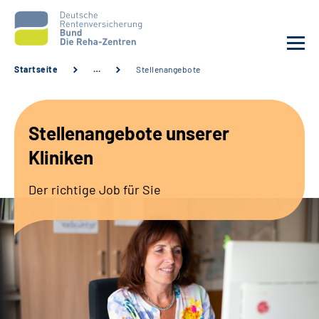
Startseite
…
Stellenangebote
Aktuelles
Stellenangebote unserer
Unsere Kliniken
Kliniken
Reha von A bis Z
Der richtige Job für Sie
Karriere
Sozialdienste & Zuweisende
Erweiterte Suche