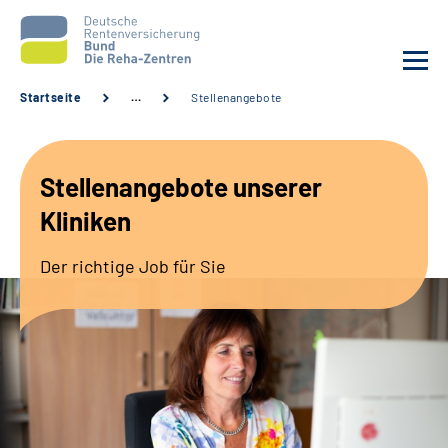
Startseite
…
Stellenangebote
Aktuelles
Stellenangebote unserer
Unsere Kliniken
Kliniken
Reha von A bis Z
Der richtige Job für Sie
Karriere
Sozialdienste & Zuweisende
Erweiterte Suche