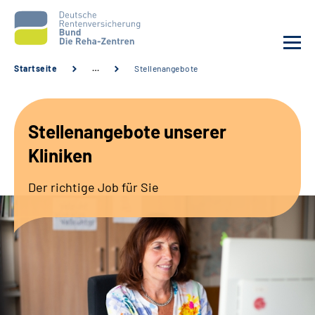
Startseite
…
Stellenangebote
Aktuelles
Stellenangebote unserer
Unsere Kliniken
Kliniken
Reha von A bis Z
Der richtige Job für Sie
Karriere
Sozialdienste & Zuweisende
Erweiterte Suche