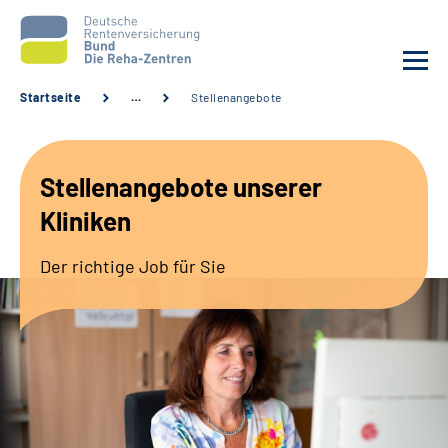
Startseite
…
Stellenangebote
Aktuelles
Stellenangebote unserer
Unsere Kliniken
Kliniken
Reha von A bis Z
Der richtige Job für Sie
Karriere
Sozialdienste & Zuweisende
Erweiterte Suche