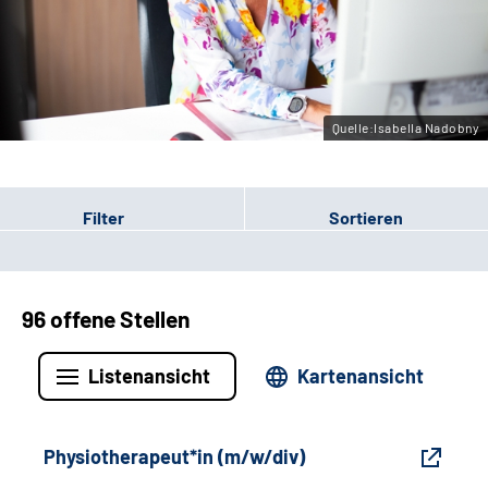
Gebärdensprache
Leichte Sprache
Quelle:Isabella Nadobny
Filter
Sortieren
96 offene Stellen
Listenansicht
Kartenansicht
Physiotherapeut*in (m/w/div)