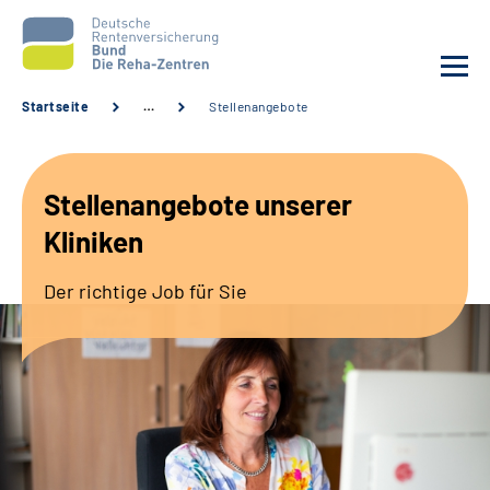
Startseite
…
Stellenangebote
Aktuelles
Stellenangebote unserer
Unsere Kliniken
Kliniken
Reha von A bis Z
Der richtige Job für Sie
Karriere
Sozialdienste & Zuweisende
Erweiterte Suche