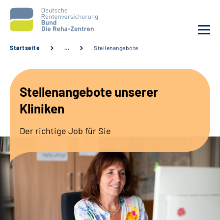
Startseite
…
Stellenangebote
Aktuelles
Stellenangebote unserer
Unsere Kliniken
Kliniken
Reha von A bis Z
Der richtige Job für Sie
Karriere
Sozialdienste & Zuweisende
Erweiterte Suche