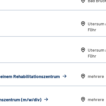
Bad Brüc
Utersum 
Föhr
Utersum 
Föhr
n einem Rehabilitationszentrum
mehrere
onszentrum (m/w/div)
mehrere