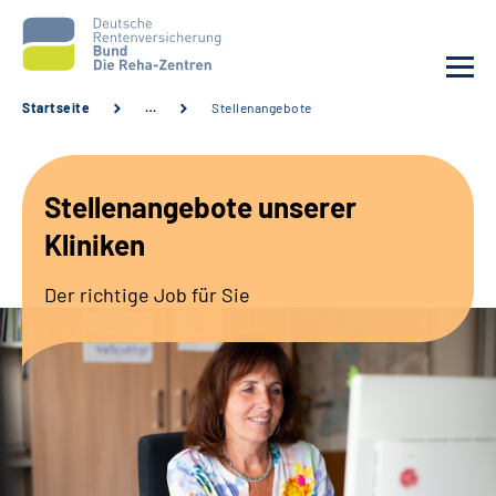
Startseite
…
Stellenangebote
Aktuelles
Stellenangebote unserer
Unsere Kliniken
Kliniken
Reha von A bis Z
Der richtige Job für Sie
Karriere
Sozialdienste & Zuweisende
Erweiterte Suche