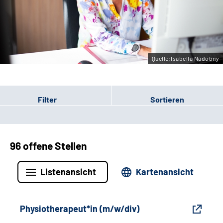
Gebärdensprache
Leichte Sprache
Quelle:Isabella Nadobny
Filter
Sortieren
96 offene Stellen
Listenansicht
Kartenansicht
Physiotherapeut*in (m/w/div)