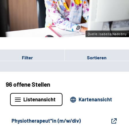
Gebärdensprache
Leichte Sprache
Quelle:Isabella Nadobny
Filter
Sortieren
96 offene Stellen
Listenansicht
Kartenansicht
Physiotherapeut*in (m/w/div)