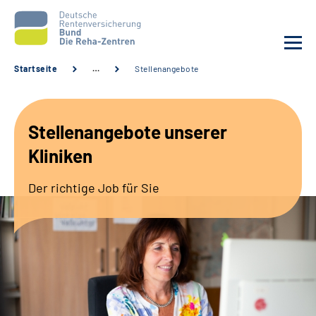
Startseite
…
Stellenangebote
Aktuelles
Stellenangebote unserer
Unsere Kliniken
Kliniken
Reha von A bis Z
Der richtige Job für Sie
Karriere
Sozialdienste & Zuweisende
Erweiterte Suche