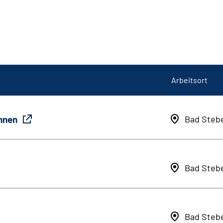
Arbeitsort
innen
Bad Steb
Bad Steb
Bad Steb