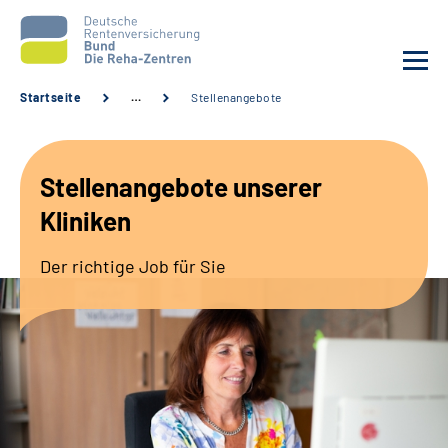
Startseite
…
Stellenangebote
Aktuelles
Stellenangebote unserer
Unsere Kliniken
Kliniken
Reha von A bis Z
Der richtige Job für Sie
Karriere
Sozialdienste & Zuweisende
Erweiterte Suche