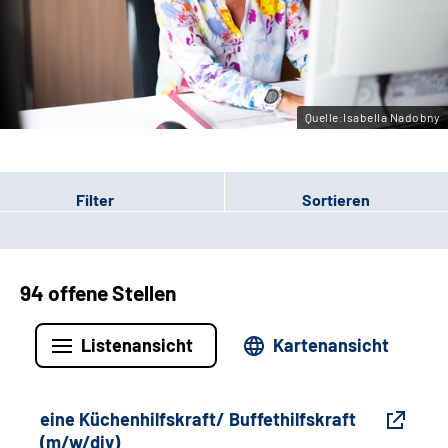
Gebärdensprache
Leichte Sprache
Quelle:Isabella Nadobny
Filter
Sortieren
94 offene Stellen
Listenansicht
Kartenansicht
eine Küchenhilfskraft/ Buffethilfskraft
(m/w/div)