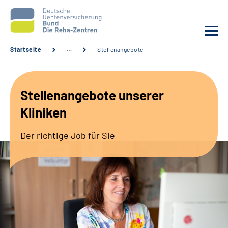
Startseite
…
Stellenangebote
Aktuelles
Stellenangebote unserer
Unsere Kliniken
Kliniken
Reha von A bis Z
Der richtige Job für Sie
Karriere
Sozialdienste & Zuweisende
Erweiterte Suche