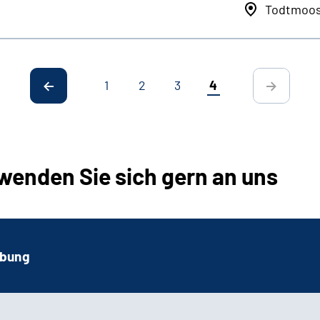
Todtmoo
1
2
3
4
wenden Sie sich gern an uns
rbung