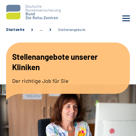
Startseite
…
Stellenangebote
Aktuelles
Stellenangebote unserer
Unsere Kliniken
Kliniken
Reha von A bis Z
Der richtige Job für Sie
Karriere
Sozialdienste & Zuweisende
Erweiterte Suche