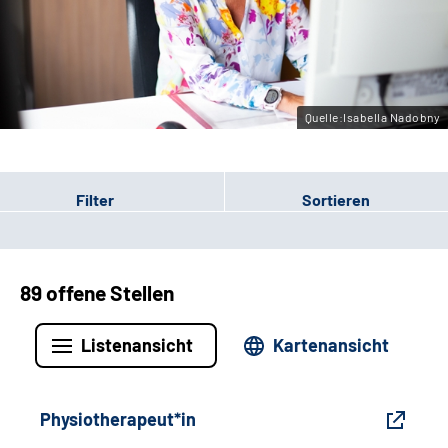
Gebärdensprache
Leichte Sprache
Quelle:Isabella Nadobny
Filter
Sortieren
89 offene Stellen
Listenansicht
Kartenansicht
Physiotherapeut*in