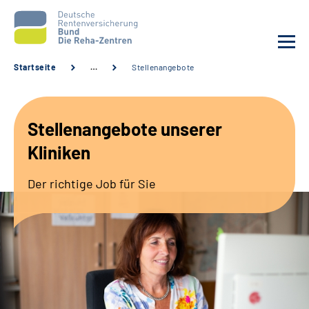
Startseite
…
Stellenangebote
Aktuelles
Stellenangebote unserer
Unsere Kliniken
Kliniken
Reha von A bis Z
Der richtige Job für Sie
Karriere
Sozialdienste & Zuweisende
Erweiterte Suche