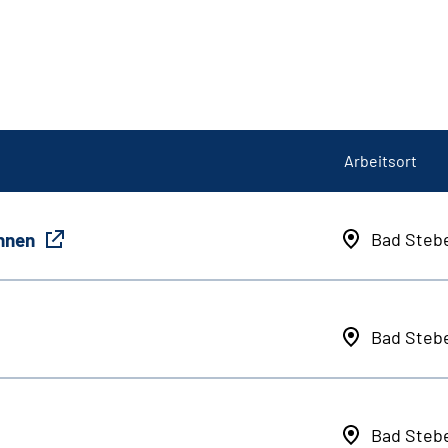
Arbeitsort
innen
Bad Steb
Bad Steb
Bad Steb