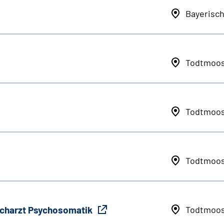
Bayerisc
Todtmoo
Todtmoo
Todtmoo
Facharzt Psychosomatik
Todtmoo