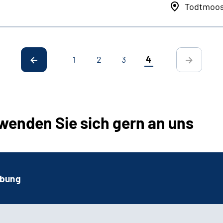
Todtmoo
1
2
3
4
wenden Sie sich gern an uns
rbung