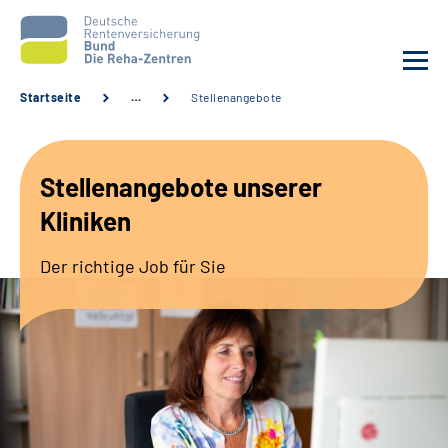
Startseite
…
Stellenangebote
Aktuelles
Stellenangebote unserer
Unsere Kliniken
Kliniken
Reha von A bis Z
Der richtige Job für Sie
Karriere
Sozialdienste & Zuweisende
Erweiterte Suche