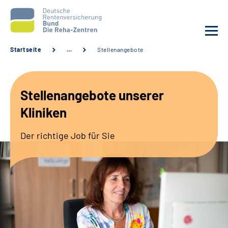
Startseite
…
Stellenangebote
Aktuelles
Stellenangebote unserer
Unsere Kliniken
Kliniken
Reha von A bis Z
Der richtige Job für Sie
Karriere
Sozialdienste & Zuweisende
Erweiterte Suche