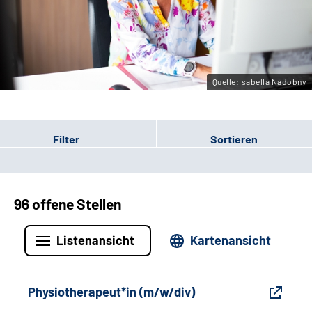
Gebärdensprache
Leichte Sprache
Quelle:Isabella Nadobny
Filter
Sortieren
96 offene Stellen
Listenansicht
Kartenansicht
Physiotherapeut*in (m/w/div)