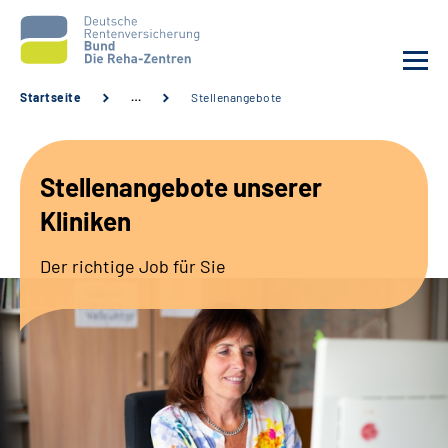
Startseite
…
Stellenangebote
Aktuelles
Stellenangebote unserer
Unsere Kliniken
Kliniken
Reha von A bis Z
Der richtige Job für Sie
Karriere
Sozialdienste & Zuweisende
Erweiterte Suche