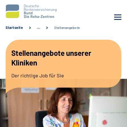
Startseite
…
Stellenangebote
Aktuelles
Stellenangebote unserer
Unsere Kliniken
Kliniken
Reha von A bis Z
Der richtige Job für Sie
Karriere
Sozialdienste & Zuweisende
Erweiterte Suche