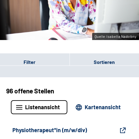
Gebärdensprache
Leichte Sprache
Quelle:Isabella Nadobny
Filter
Sortieren
96 offene Stellen
Listenansicht
Kartenansicht
Physiotherapeut*in (m/w/div)