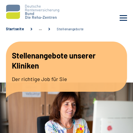
Startseite
…
Stellenangebote
Aktuelles
Stellenangebote unserer
Unsere Kliniken
Kliniken
Reha von A bis Z
Der richtige Job für Sie
Karriere
Sozialdienste & Zuweisende
Erweiterte Suche