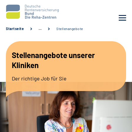
Startseite
…
Stellenangebote
Aktuelles
Stellenangebote unserer
Unsere Kliniken
Kliniken
Reha von A bis Z
Der richtige Job für Sie
Karriere
Sozialdienste & Zuweisende
Erweiterte Suche