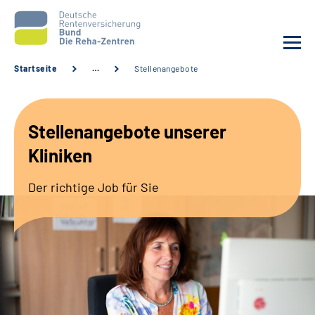
Startseite
…
Stellenangebote
Aktuelles
Stellenangebote unserer
Unsere Kliniken
Kliniken
Reha von A bis Z
Der richtige Job für Sie
Karriere
Sozialdienste & Zuweisende
Erweiterte Suche