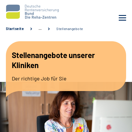
Startseite
…
Stellenangebote
Aktuelles
Stellenangebote unserer
Unsere Kliniken
Kliniken
Reha von A bis Z
Der richtige Job für Sie
Karriere
Sozialdienste & Zuweisende
Erweiterte Suche