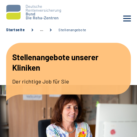
Startseite
…
Stellenangebote
Aktuelles
Stellenangebote unserer
Unsere Kliniken
Kliniken
Reha von A bis Z
Der richtige Job für Sie
Karriere
Sozialdienste & Zuweisende
Erweiterte Suche