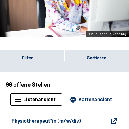
Gebärdensprache
Leichte Sprache
Quelle:Isabella Nadobny
Filter
Sortieren
96 offene Stellen
Listenansicht
Kartenansicht
Physiotherapeut*in (m/w/div)