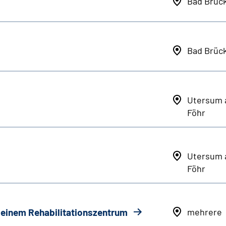
Bad Brüc
Bad Brüc
Utersum 
Föhr
Utersum 
Föhr
n einem Rehabilitationszentrum
mehrere