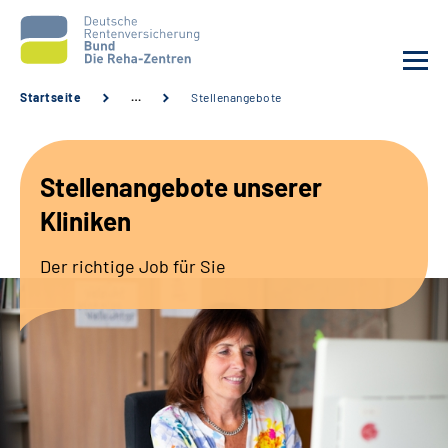
Startseite
…
Stellenangebote
Aktuelles
Stellenangebote unserer
Unsere Kliniken
Kliniken
Reha von A bis Z
Der richtige Job für Sie
Karriere
Sozialdienste & Zuweisende
Erweiterte Suche