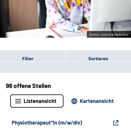
Gebärdensprache
Leichte Sprache
Quelle:Isabella Nadobny
Filter
Sortieren
96 offene Stellen
Listenansicht
Kartenansicht
Physiotherapeut*in (m/w/div)