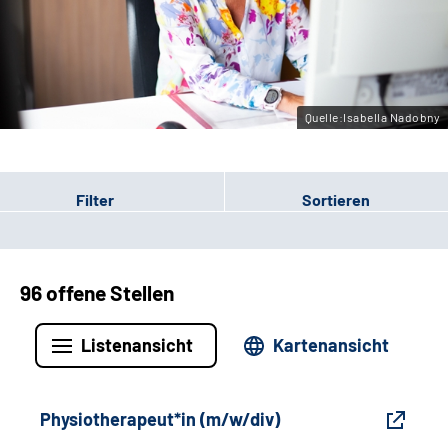
Gebärdensprache
Leichte Sprache
Quelle:Isabella Nadobny
Filter
Sortieren
96 offene Stellen
Listenansicht
Kartenansicht
Physiotherapeut*in (m/w/div)