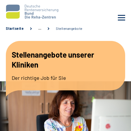
Startseite
…
Stellenangebote
Aktuelles
Stellenangebote unserer
Unsere Kliniken
Kliniken
Reha von A bis Z
Der richtige Job für Sie
Karriere
Sozialdienste & Zuweisende
Erweiterte Suche