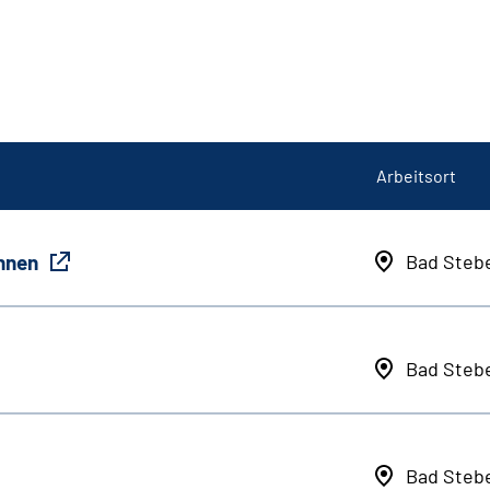
Arbeitsort
innen
Bad Steb
Bad Steb
Bad Steb