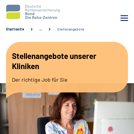
Startseite
…
Stellenangebote
Aktuelles
Stellenangebote unserer
Unsere Kliniken
Kliniken
Reha von A bis Z
Der richtige Job für Sie
Karriere
Sozialdienste & Zuweisende
Erweiterte Suche