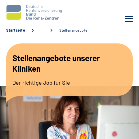
Startseite
…
Stellenangebote
Aktuelles
Stellenangebote unserer
Unsere Kliniken
Kliniken
Reha von A bis Z
Der richtige Job für Sie
Karriere
Sozialdienste & Zuweisende
Erweiterte Suche