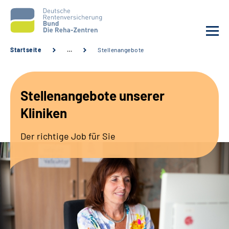
Startseite
…
Stellenangebote
Aktuelles
Stellenangebote unserer
Unsere Kliniken
Kliniken
Reha von A bis Z
Der richtige Job für Sie
Karriere
Sozialdienste & Zuweisende
Erweiterte Suche