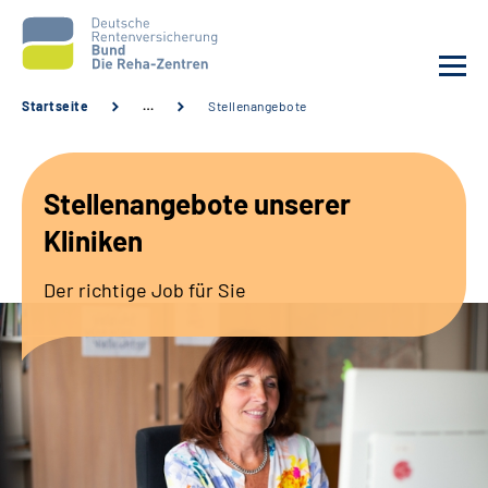
Startseite
…
Stellenangebote
Aktuelles
Stellenangebote unserer
Unsere Kliniken
Kliniken
Reha von A bis Z
Der richtige Job für Sie
Karriere
Sozialdienste & Zuweisende
Erweiterte Suche