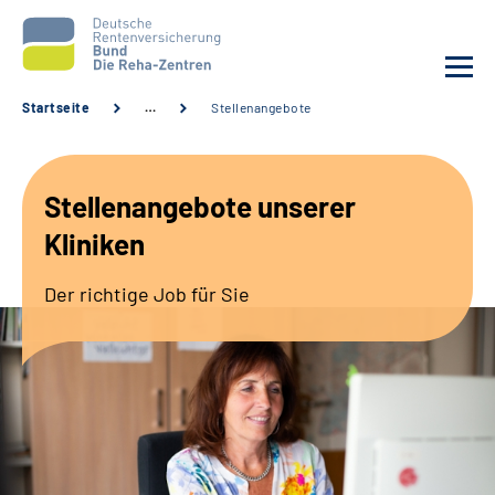
Startseite
…
Stellenangebote
Aktuelles
Stellenangebote unserer
Unsere Kliniken
Kliniken
Reha von A bis Z
Der richtige Job für Sie
Karriere
Sozialdienste & Zuweisende
Erweiterte Suche