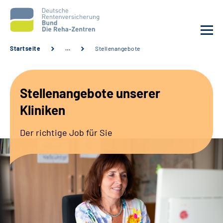
Startseite
…
Stellenangebote
Aktuelles
Stellenangebote unserer
Unsere Kliniken
Kliniken
Reha von A bis Z
Der richtige Job für Sie
Karriere
Sozialdienste & Zuweisende
Erweiterte Suche