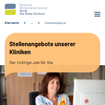
Startseite
…
Stellenangebote
Aktuelles
Stellenangebote unserer
Unsere Kliniken
Kliniken
Reha von A bis Z
Der richtige Job für Sie
Karriere
Sozialdienste & Zuweisende
Erweiterte Suche