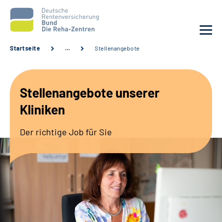
Startseite
…
Stellenangebote
Aktuelles
Stellenangebote unserer
Unsere Kliniken
Kliniken
Reha von A bis Z
Der richtige Job für Sie
Karriere
Sozialdienste & Zuweisende
Erweiterte Suche