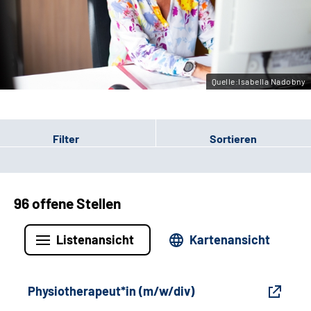
Gebärdensprache
Leichte Sprache
Quelle:Isabella Nadobny
Filter
Sortieren
96 offene Stellen
Listenansicht
Kartenansicht
Physiotherapeut*in (m/w/div)