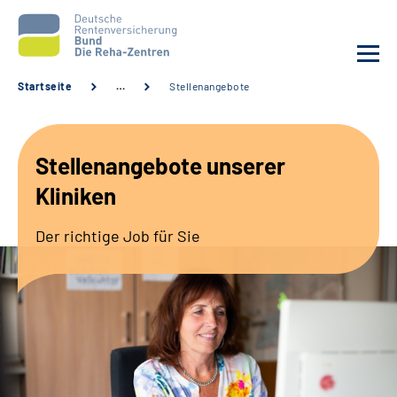
Startseite
…
Stellenangebote
Aktuelles
Stellenangebote unserer
Unsere Kliniken
Kliniken
Reha von A bis Z
Der richtige Job für Sie
Karriere
Sozialdienste & Zuweisende
Erweiterte Suche