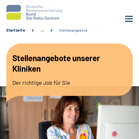
Startseite
…
Stellenangebote
Aktuelles
Stellenangebote unserer
Unsere Kliniken
Kliniken
Reha von A bis Z
Der richtige Job für Sie
Karriere
Sozialdienste & Zuweisende
Erweiterte Suche