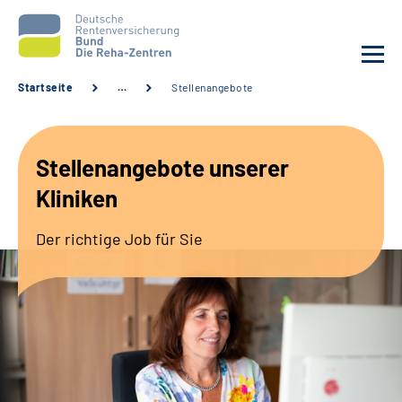
Startseite
…
Stellenangebote
Aktuelles
Stellenangebote unserer
Unsere Kliniken
Kliniken
Reha von A bis Z
Der richtige Job für Sie
Karriere
Sozialdienste & Zuweisende
Erweiterte Suche