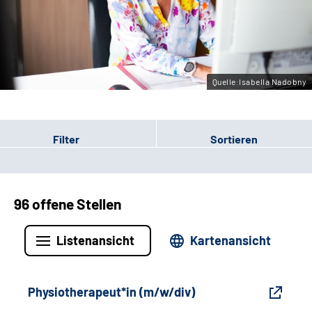
Gebärdensprache
Leichte Sprache
Quelle:Isabella Nadobny
Filter
Sortieren
96 offene Stellen
Listenansicht
Kartenansicht
Physiotherapeut*in (m/w/div)