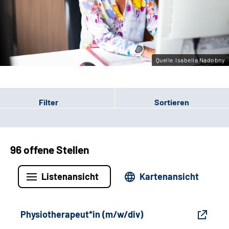
Gebärdensprache
Leichte Sprache
Quelle:Isabella Nadobny
Filter
Sortieren
96 offene Stellen
Listenansicht
Kartenansicht
Physiotherapeut*in (m/w/div)