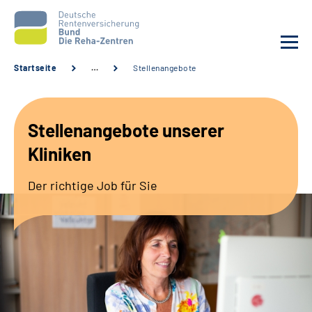
Startseite
…
Stellenangebote
Aktuelles
Stellenangebote unserer
Unsere Kliniken
Kliniken
Reha von A bis Z
Der richtige Job für Sie
Karriere
Sozialdienste & Zuweisende
Erweiterte Suche