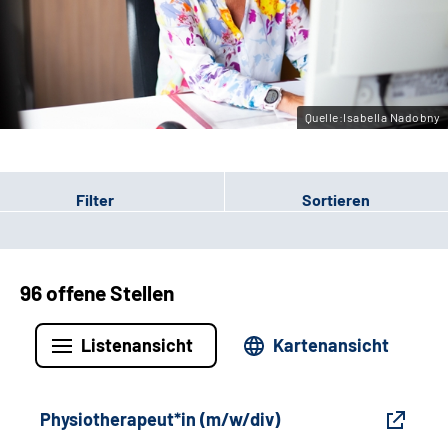
Gebärdensprache
Leichte Sprache
Quelle:Isabella Nadobny
Filter
Sortieren
96 offene Stellen
Listenansicht
Kartenansicht
Physiotherapeut*in (m/w/div)