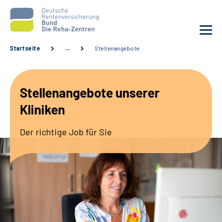
Startseite
…
Stellenangebote
Aktuelles
Stellenangebote unserer
Unsere Kliniken
Kliniken
Reha von A bis Z
Der richtige Job für Sie
Karriere
Sozialdienste & Zuweisende
Erweiterte Suche