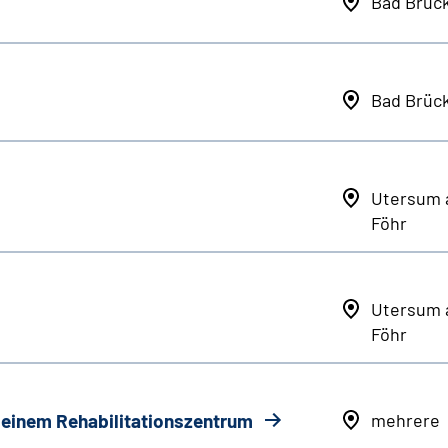
Bad Brüc
Bad Brüc
Utersum 
Föhr
Utersum 
Föhr
n einem Rehabilitationszentrum
mehrere